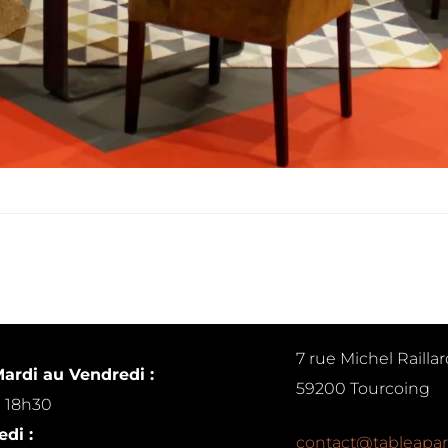
7 rue Michel Raillar
ardi au Vendredi :
59200 Tourcoing
à 18h30
di :
contact@tableapar