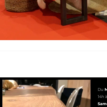
Du
M
14h 
Same