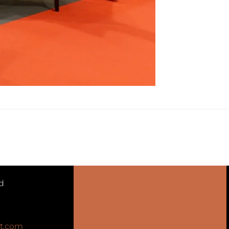
d
t.com