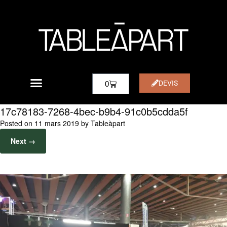
DEVIS
0
17c78183-7268-4bec-b9b4-91c0b5cdda5f
Posted on
11 mars 2019
by
Tableàpart
Next →