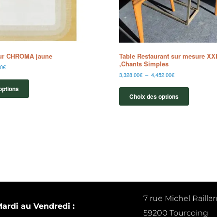
eur CHROMA jaune
Table Restaurant sur mesure XX
,Chants Simples
00
€
3,328.00
€
–
4,452.00
€
options
Choix des options
7 rue Michel Raillar
ardi au Vendredi :
59200 Tourcoing