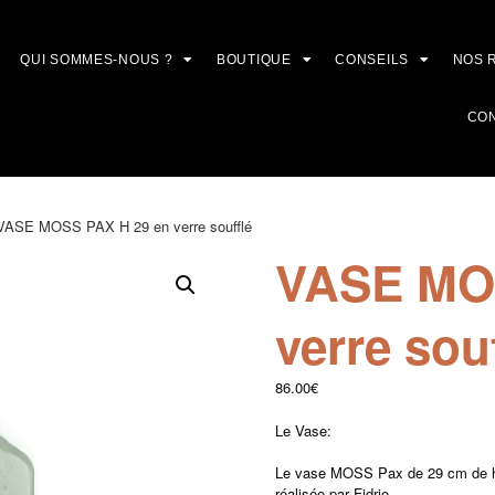
QUI SOMMES-NOUS ?
BOUTIQUE
CONSEILS
NOS 
CO
VASE MOSS PAX H 29 en verre soufflé
VASE MO
verre sou
86.00
€
Le Vase:
Le vase MOSS Pax de 29 cm de hau
réalisée par Fidrio.