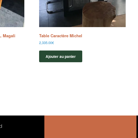
L Magali
Table Caractère Michel
2,335.00
€
Ajouter au panier
d