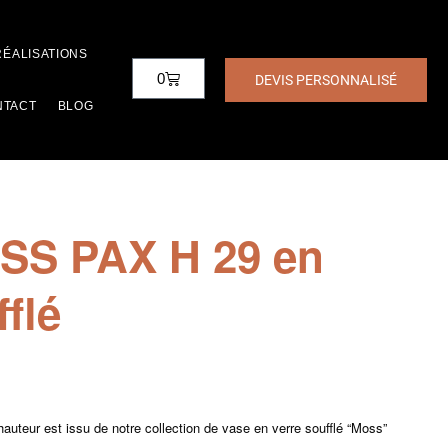
RÉALISATIONS
0
DEVIS PERSONNALISÉ
NTACT
BLOG
SS PAX H 29 en
fflé
teur est issu de notre collection de vase en verre soufflé “Moss”