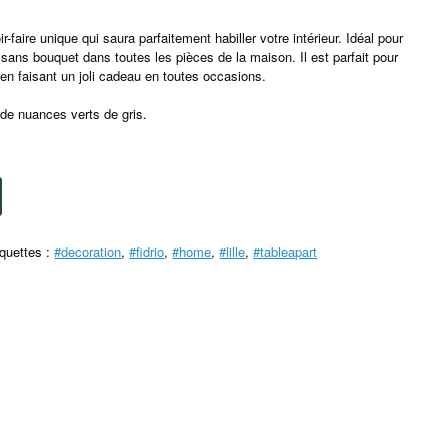
r-faire unique qui saura parfaitement habiller votre intérieur. Idéal pour
 sans bouquet dans toutes les pièces de la maison. Il est parfait pour
ir en faisant un joli cadeau en toutes occasions.
de nuances verts de gris.
iquettes :
#decoration
,
#fidrio
,
#home
,
#lille
,
#tableapart