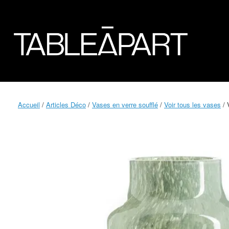
Accueil
/
Articles Déco
/
Vases en verre soufflé
/
Voir tous les vases
/ 