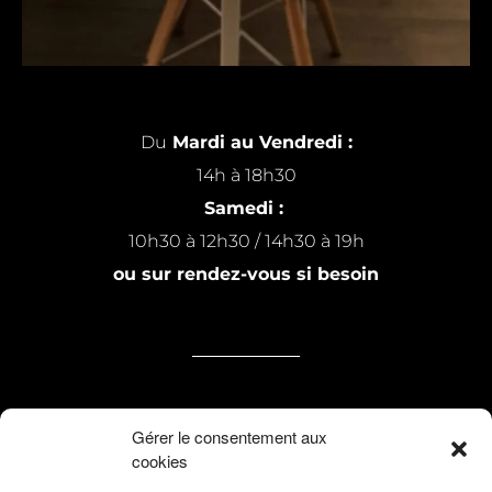
Du
Mardi au Vendredi :
14h à 18h30
Samedi :
10h30 à 12h30 / 14h30 à 19h
ou sur rendez-vous si besoin
7 rue Michel Raillard
Gérer le consentement aux
cookies
59200 Tourcoing