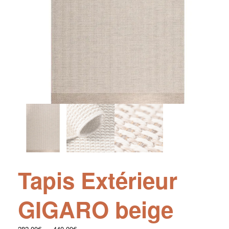
Tapis Extérieur
GIGARO beige
282.00
€
–
440.00
€