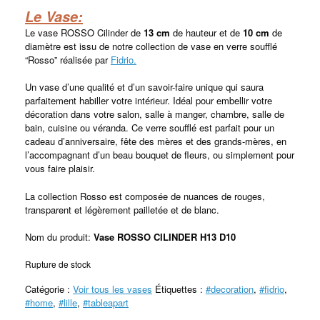
Le Vase:
Le vase ROSSO Cilinder de
13
cm
de hauteur et de
10 cm
de
diamètre
est issu de notre collection de vase en verre soufflé
“Rosso” réalisée par
Fidrio.
Un vase d’une qualité et d’un savoir-faire unique qui saura
parfaitement habiller votre intérieur. Idéal pour embellir votre
décoration dans votre salon, salle à manger, chambre, salle de
bain, cuisine ou véranda. Ce verre soufflé est parfait pour un
cadeau d’anniversaire, fête des mères et des grands-mères, en
l’accompagnant d’un beau bouquet de fleurs, ou simplement pour
vous faire plaisir.
La collection Rosso est composée de nuances de rouges,
transparent et légèrement pailletée et de blanc.
Nom du produit:
Vase ROSSO CILINDER H13 D10
Rupture de stock
Catégorie :
Voir tous les vases
Étiquettes :
#decoration
,
#fidrio
,
#home
,
#lille
,
#tableapart