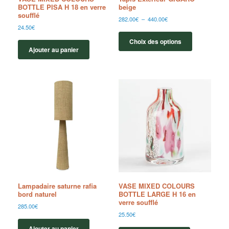
BOTTLE PISA H 18 en verre
beige
soufflé
282.00
€
–
440.00
€
24.50
€
Choix des options
Ajouter au panier
Lampadaire saturne rafia
VASE MIXED COLOURS
bord naturel
BOTTLE LARGE H 16 en
verre soufflé
285.00
€
25.50
€
Ajouter au panier