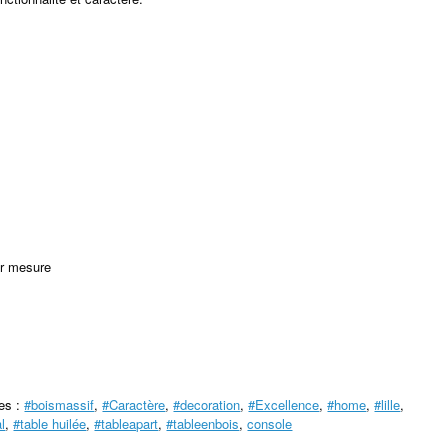
ur mesure
tes :
#boismassif
,
#Caractère
,
#decoration
,
#Excellence
,
#home
,
#lille
,
l
,
#table huilée
,
#tableapart
,
#tableenbois
,
console