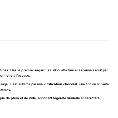
ffinés
.
Dès le premier regard
, sa silhouette fine et aérienne séduit par
ionnelle
à l’espace.
’usage. Il est sublimé par une
vitrification chocolat
, une finition brillante
nsemble.
ue de plein et de vide
, apportant
légèreté visuelle
et
caractère