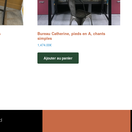
s
Bureau Catherine, pieds en A, chants
simples
1,474.00
€
Ajouter au panier
d