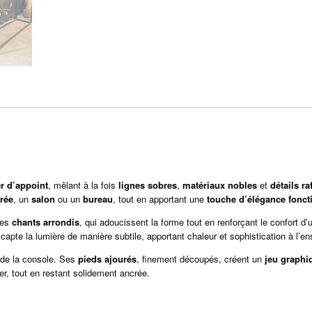
r d’appoint
, mêlant à la fois
lignes sobres
,
matériaux nobles
et
détails ra
trée
, un
salon
ou un
bureau
, tout en apportant une
touche d’élégance fonct
ses
chants arrondis
, qui adoucissent la forme tout en renforçant le confort d
 capte la lumière de manière subtile, apportant chaleur et sophistication à l’e
e de la console. Ses
pieds ajourés
, finement découpés, créent un
jeu graphiq
er, tout en restant solidement ancrée.