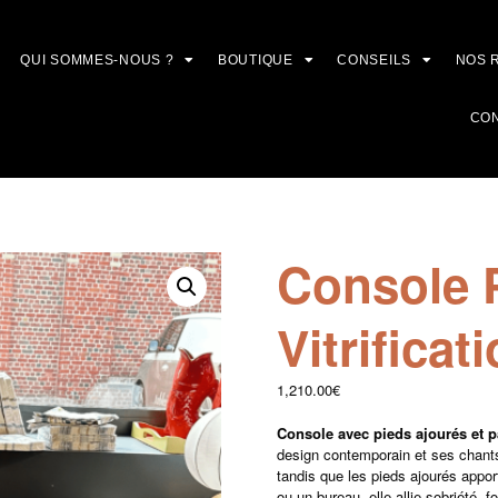
QUI SOMMES-NOUS ?
BOUTIQUE
CONSEILS
NOS 
CO
Console 
Vitrificat
1,210.00
€
Console avec pieds ajourés et pa
design contemporain et ses chants 
tandis que les pieds ajourés apport
ou un bureau, elle allie sobriété, f