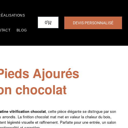
RÉALISATIONS
0
DEVIS PERSONNALISÉ
NTACT
BLOG
Pieds Ajourés
ion chocolat
tine vitrification chocolat
, cette pièce élégante se distingue par son
arrondis. La finition chocolat mat met en valeur la chaleur du bois,
ent légèreté visuelle et raffinement. Parfaite pour une entrée, un salon
onctionnalité et caractère.