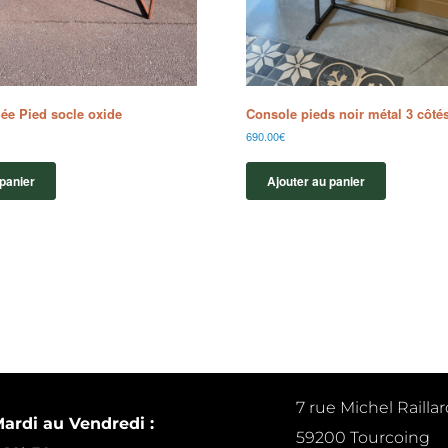
fiée Pied socle oxide
Console pieds noir métal 3 côté
690.00
€
 panier
Ajouter au panier
7 rue Michel Raillar
ardi au Vendredi :
59200 Tourcoing