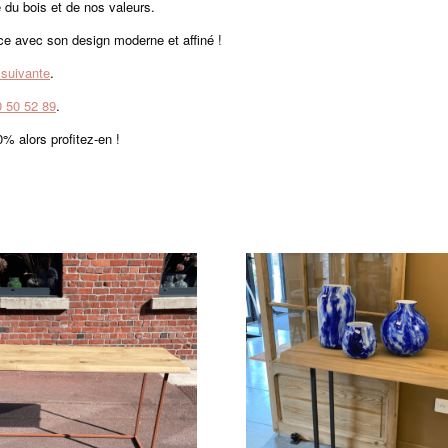
é du bois et de nos valeurs.
e avec son design moderne et affiné !
 suivante
.
0 50 52 89
.
% alors profitez-en !