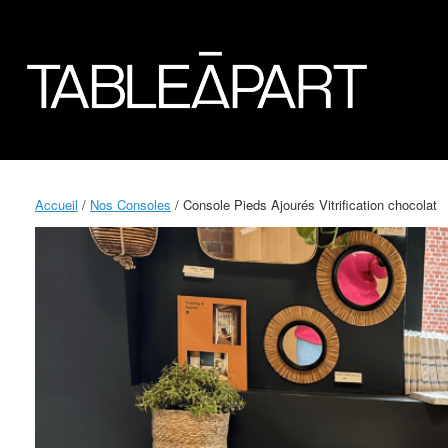
Accueil
/
Nos Consoles
/ Console Pieds Ajourés Vitrification chocolat