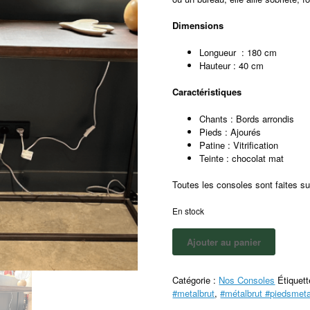
Dimensions
Longueur : 180 cm
Hauteur : 40 cm
Caractéristiques
Chants : Bords arrondis
Pieds : Ajourés
Patine : Vitrification
Teinte : chocolat mat
Toutes les consoles sont faites s
En stock
Ajouter au panier
Catégorie :
Nos Consoles
Étiquet
#metalbrut
,
#métalbrut #piedsmeta