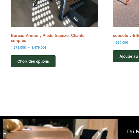
Bureau Amour , Pieds trapèze, Chants
console vitri
simples
1,365.00
€
1,379.00
€
–
1,479.00
€
Ajouter au
Choix des options
Du
M