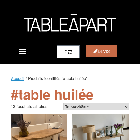
DEVIS
0
Accueil
/ Produits identifiés “#table huilée”
#table huilée
13 résultats affichés