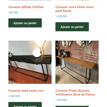
Console affinée Vitrifiée
Console noire Huile noire
pied Socle
765.00
€
1,330.00
€
Ajouter au panier
Ajouter au panier
Console pied socle noir
Console Pieds Ajourés
Vitrification Bois de Ferme
1,545.00
€
1,205.00
€
Ajouter au panier