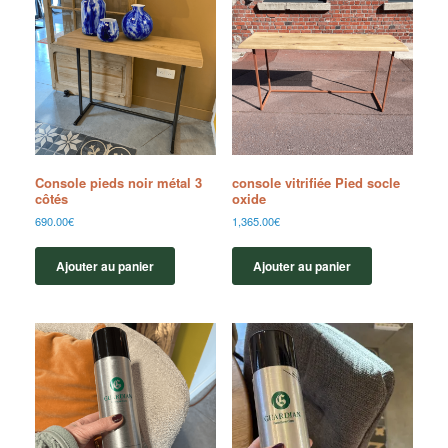
Console pieds noir métal 3
console vitrifiée Pied socle
côtés
oxide
690.00
€
1,365.00
€
Ajouter au panier
Ajouter au panier