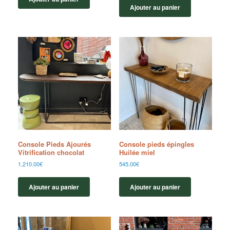
Ajouter au panier
Console Pieds Ajourés
Console pieds épingles
Vitrification chocolat
Huilée miel
1,210.00
€
545.00
€
Ajouter au panier
Ajouter au panier