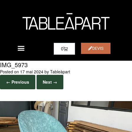
DEVIS
0
IMG_5973
Posted on
17 mai 2024
by
Tableàpart
← Previous
Next →