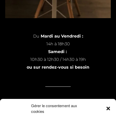
Du
Mardi au Vendredi :
14h à 18h30
Samedi :
10h30 à 12h30 / 14h30 à 19h
ou sur rendez-vous si besoin
7 rue Michel Raillard
Gérer le consentement aux
cookies
59200 Tourcoing