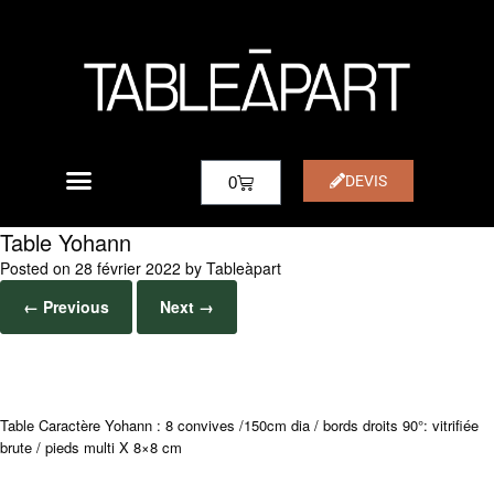
DEVIS
0
Table Yohann
Posted on
28 février 2022
by
Tableàpart
← Previous
Next →
Table Caractère Yohann : 8 convives /150cm dia / bords droits 90°: vitrifiée
brute / pieds multi X 8×8 cm