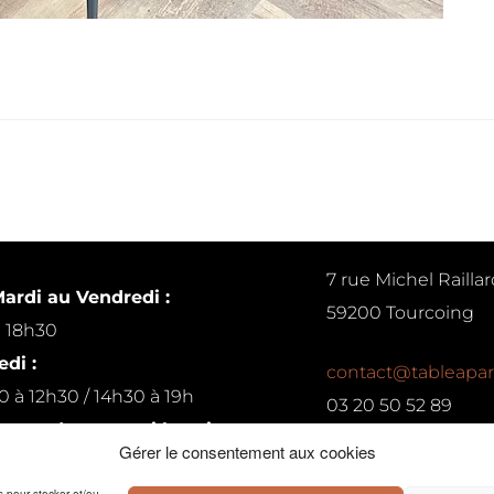
7 rue Michel Raillar
ardi au Vendredi :
59200 Tourcoing
à 18h30
di :
contact@tableapar
0 à 12h30 / 14h30 à 19h
03 20 50 52 89
ur rendez-vous si besoin
Gérer le consentement aux cookies
Conditions générales de 