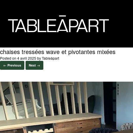
chaises tressées wave et pivotantes mixées
Posted on
4 avril 2025
by
Tableàpart
← Previous
Next →