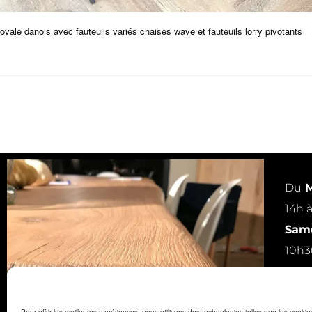
ovale danois avec fauteuils variés chaises wave et fauteuils lorry pivotants
Du
M
14h 
Same
10h3
ou s