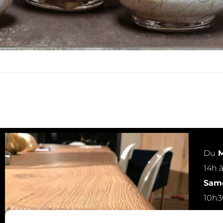
Du
M
14h 
Same
10h3
ou s