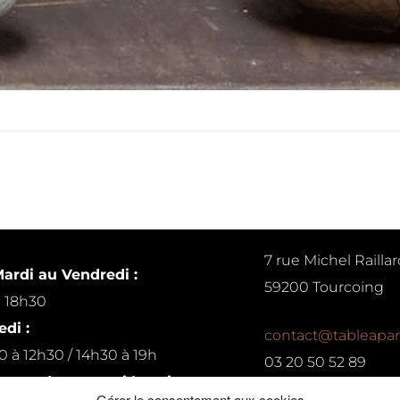
7 rue Michel Raillar
ardi au Vendredi :
59200 Tourcoing
à 18h30
di :
contact@tableapar
0 à 12h30 / 14h30 à 19h
03 20 50 52 89
ur rendez-vous si besoin
Gérer le consentement aux cookies