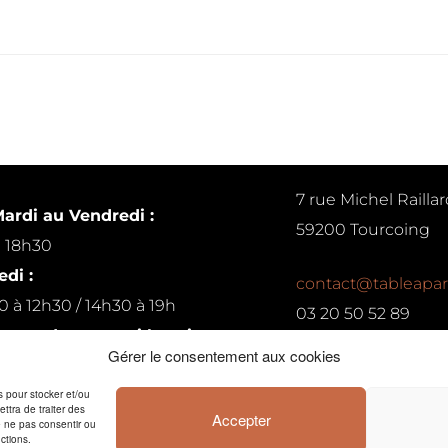
7 rue Michel Raillar
ardi au Vendredi :
59200 Tourcoing
à 18h30
di :
contact@tableapar
0 à 12h30 / 14h30 à 19h
03 20 50 52 89
ur rendez-vous si besoin
Gérer le consentement aux cookies
Conditions générales de 
es pour stocker et/ou
ttra de traiter des
Accepter
e ne pas consentir ou
ctions.