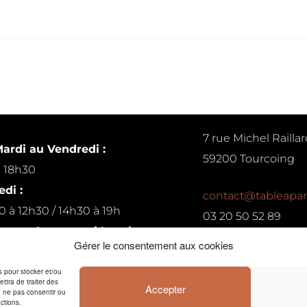
7 rue Michel Raillar
ardi au Vendredi :
59200 Tourcoing
à 18h30
di :
contact@tableapar
0 à 12h30 / 14h30 à 19h
03 20 50 52 89
ur rendez-vous si besoin
Gérer le consentement aux cookies
Conditions générales de 
es pour stocker et/ou
ttra de traiter des
Accepter
e ne pas consentir ou
ctions.