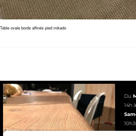
Table ovale bords affinés pied mikado
Du
M
14h 
Same
10h3
ou s