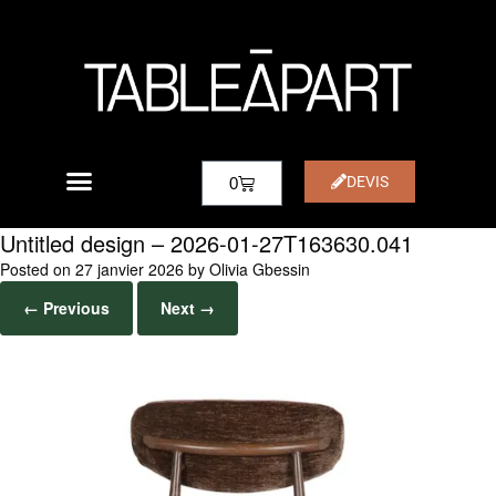
DEVIS
0
Untitled design – 2026-01-27T163630.041
Posted on
27 janvier 2026
by
Olivia Gbessin
← Previous
Next →