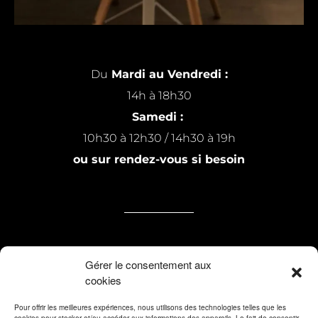
Du
Mardi au Vendredi :
14h à 18h30
Samedi :
10h30 à 12h30 / 14h30 à 19h
ou sur rendez-vous si besoin
7 rue Michel Raillard
Gérer le consentement aux
cookies
59200 Tourcoing
Pour offrir les meilleures expériences, nous utilisons des technologies telles que les