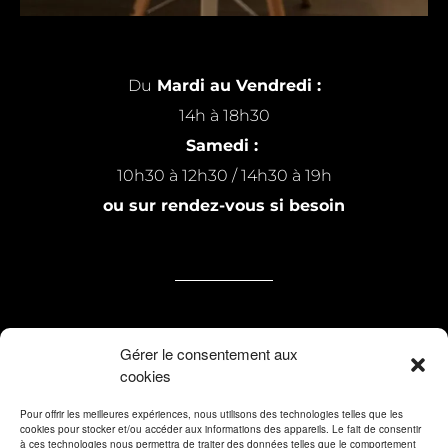
Du
Mardi au Vendredi :
14h à 18h30
Samedi :
10h30 à 12h30 / 14h30 à 19h
ou sur rendez-vous si besoin
7 rue Michel Raillard
Gérer le consentement aux
cookies
59200 Tourcoing
Pour offrir les meilleures expériences, nous utilisons des technologies telles que les
cookies pour stocker et/ou accéder aux informations des appareils. Le fait de consentir
contact@tableapart.com
à ces technologies nous permettra de traiter des données telles que le comportement