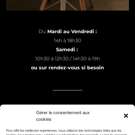
Du
Mardi au Vendredi :
14h à 18h30
Samedi :
10h30 à 12h30 / 14h30 à 19h
ou sur rendez-vous si besoin
7 rue Michel Raillard
Gérer le consentement aux
cookies
59200 Tourcoing
Pour offrir les meilleures expériences, nous utilisons des technologies telles que les