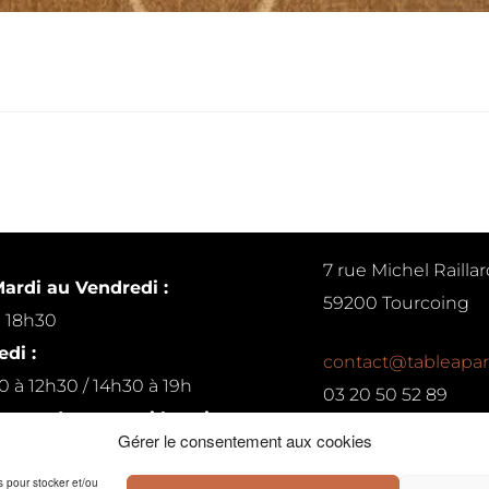
7 rue Michel Raillar
ardi au Vendredi :
59200 Tourcoing
à 18h30
di :
contact@tableapar
0 à 12h30 / 14h30 à 19h
03 20 50 52 89
ur rendez-vous si besoin
Gérer le consentement aux cookies
Conditions générales de 
es pour stocker et/ou