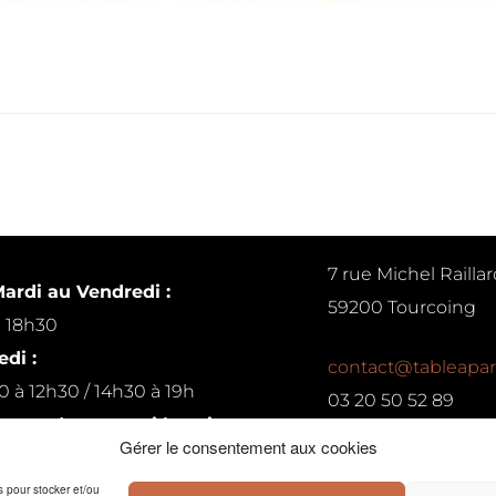
7 rue Michel Raillar
ardi au Vendredi :
59200 Tourcoing
à 18h30
di :
contact@tableapar
0 à 12h30 / 14h30 à 19h
03 20 50 52 89
ur rendez-vous si besoin
Gérer le consentement aux cookies
Conditions générales de 
es pour stocker et/ou