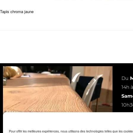
Tapis chroma jaune
Du
M
14h 
Same
10h3
ou s
Pour offrir les meilleures expériences, nous utilisons des technologies telles que les cooki