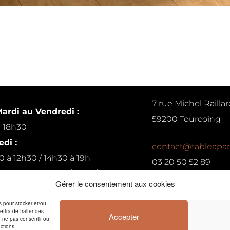
7 rue Michel Raillar
ardi au Vendredi :
59200 Tourcoing
à 18h30
di :
contact@tableapar
0 à 12h30 / 14h30 à 19h
03 20 50 52 89
ur rendez-vous si besoin
Gérer le consentement aux cookies
Conditions générales de 
es pour stocker et/ou
ttra de traiter des
Accepter
e ne pas consentir ou
ctions.