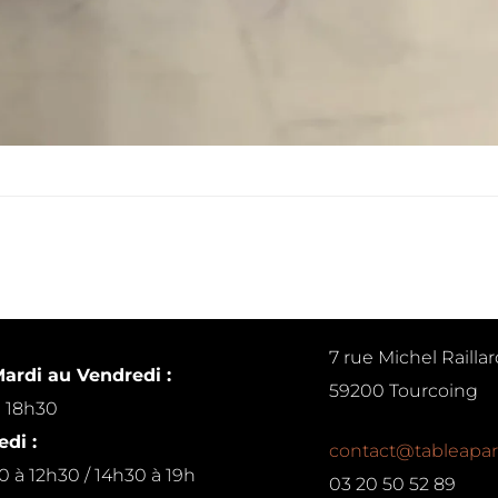
7 rue Michel Raillar
ardi au Vendredi :
59200 Tourcoing
à 18h30
di :
contact@tableapar
0 à 12h30 / 14h30 à 19h
03 20 50 52 89