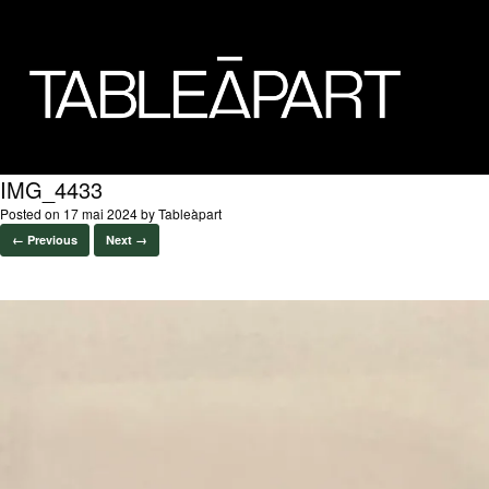
IMG_4433
Posted on
17 mai 2024
by
Tableàpart
← Previous
Next →