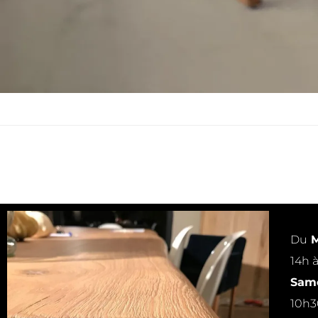
Du
M
14h 
Same
10h3