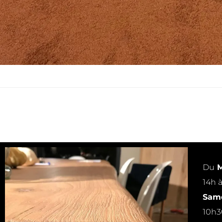
Du
M
14h 
Same
10h3