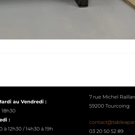
7 rue Michel Raillar
ardi au Vendredi :
59200 Tourcoing
à 18h30
di :
contact@tableapar
0 à 12h30 / 14h30 à 19h
03 20 50 52 89