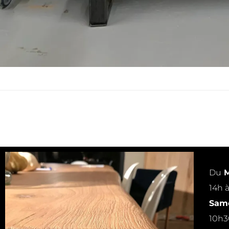
Du
M
14h 
Same
10h3