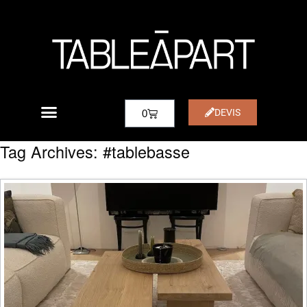
DEVIS
0
Tag Archives:
#tablebasse