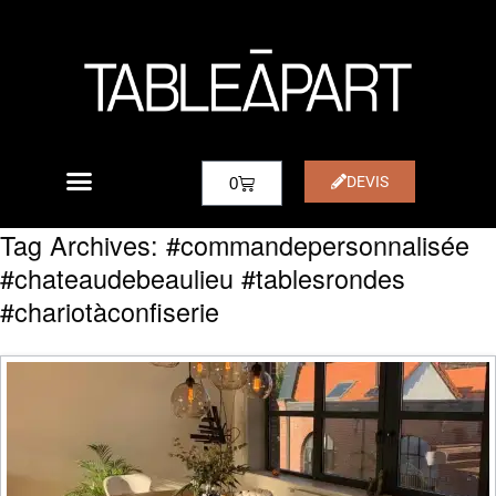
DEVIS
0
Tag Archives:
#commandepersonnalisée
#chateaudebeaulieu #tablesrondes
#chariotàconfiserie