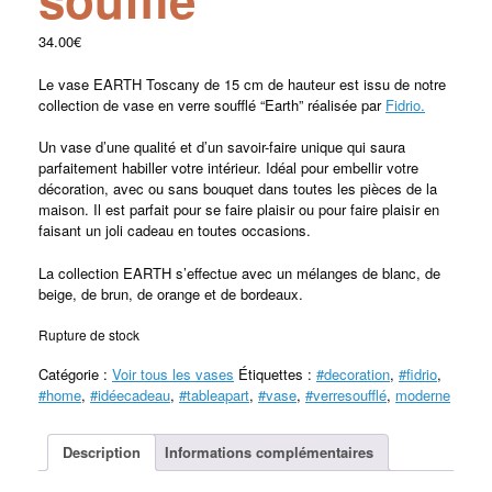
34.00
€
Le vase EARTH Toscany de 15 cm de hauteur est issu de notre
collection de vase en verre soufflé “Earth” réalisée par
Fidrio.
Un vase d’une qualité et d’un savoir-faire unique qui saura
parfaitement habiller votre intérieur. Idéal pour embellir votre
décoration, avec ou sans bouquet dans toutes les pièces de la
maison. Il est parfait pour se faire plaisir ou pour faire plaisir en
faisant un joli cadeau en toutes occasions.
La collection EARTH s’effectue avec un mélanges de blanc, de
beige, de brun, de orange et de bordeaux.
Rupture de stock
Catégorie :
Voir tous les vases
Étiquettes :
#decoration
,
#fidrio
,
#home
,
#idéecadeau
,
#tableapart
,
#vase
,
#verresoufflé
,
moderne
Description
Informations complémentaires