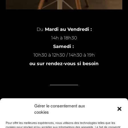
Du
Mardi au Vendredi :
14h à 18h30
Samedi :
10h30 à 12h30 / 14h30 à 19h
ou sur rendez-vous si besoin
7 rue Michel Raillard
Gérer le consentement aux
cookies
59200 Tourcoing
Pour offrir les meilleures expériences, nous utilisons des technologies telles que les
cookies pour stocker et/ou accéder aux informations des appareils. Le fait de consentir