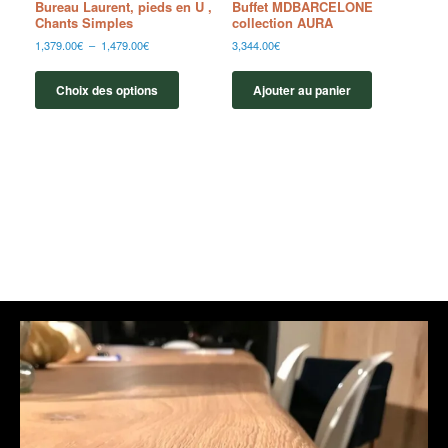
Bureau Laurent, pieds en U ,
Buffet MDBARCELONE
Chants Simples
collection AURA
1,379.00
€
–
1,479.00
€
3,344.00
€
Choix des options
Ajouter au panier