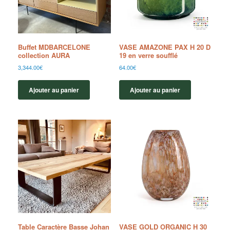
Buffet MDBARCELONE
VASE AMAZONE PAX H 20 D
collection AURA
19 en verre soufflé
3,344.00
€
64.00
€
Ajouter au panier
Ajouter au panier
Table Caractère Basse Johan
VASE GOLD ORGANIC H 30