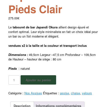
Pieds Clair
275.00
€
Le
tabouret de bar Japandi Okura
allient design épuré et
confort optimal. Leur style minimaliste en fait un choix idéal pour
un bar ou un îlot moderne et élégant.
vendues x2 à la taille et la couleur et transport inclus
Dimensions :
49,5cm Largeur –47,5 cm Profondeur – 109,5cm
de Hauteur – hauteur de siège : 80 cm
Pieds
: naturel
Ajouter au panier
Catégorie :
Nos Assises
Étiquettes :
assise
,
chaise
,
velours
Description
Informations complémentaires