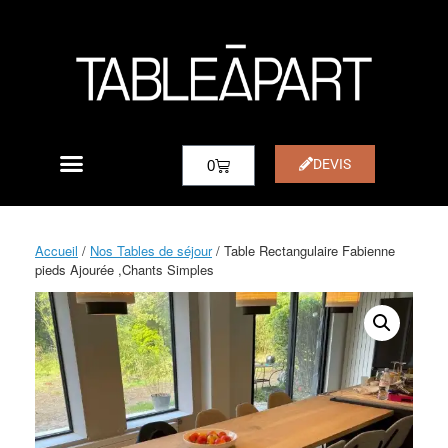
DEVIS
0
Accueil
/
Nos Tables de séjour
/ Table Rectangulaire Fabienne
pieds Ajourée ,Chants Simples