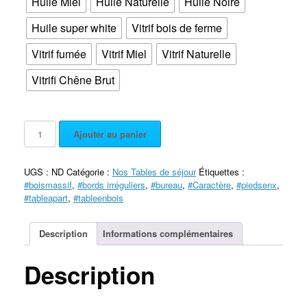
Huile Miel
Huile Naturelle
Huile Noire
Huile super white
Vitrif bois de ferme
Vitrif fumée
Vitrif Miel
Vitrif Naturelle
Vitrifi Chêne Brut
Ajouter au panier
UGS :
ND
Catégorie :
Nos Tables de séjour
Étiquettes :
#boismassif
,
#bords irréguliers
,
#bureau
,
#Caractère
,
#piedsenx
,
#tableapart
,
#tableenbois
Description
Informations complémentaires
Description