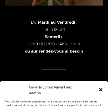
Du
Mardi au Vendredi :
14h à 18h30
Samedi :
10h30 à 12h30 / 14h30 à 19h
ou sur rendez-vous si besoin
7 rue Michel Raillard
Gérer le consentement aux
cookies
59200 Tourcoing
Pour offrir les meilleures expériences, nous utilisons des technologies telles que les
cookies pour stocker et/ou accéder aux informations des appareils. Le fait de consentir