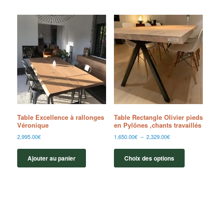
Table Excellence à rallonges
Table Rectangle Olivier pieds
Véronique
en Pylônes ,chants travaillés
2,995.00
€
1,650.00
€
–
2,329.00
€
Ajouter au panier
Choix des options