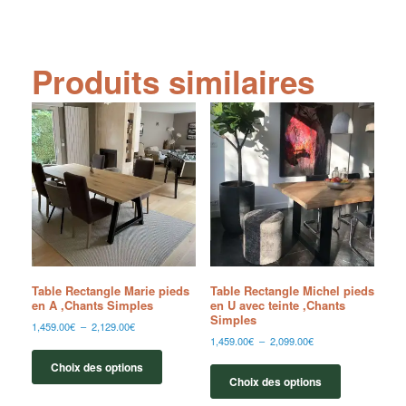
Produits similaires
Table Rectangle Marie pieds
Table Rectangle Michel pieds
en A ,Chants Simples
en U avec teinte ,Chants
Simples
1,459.00
€
–
2,129.00
€
1,459.00
€
–
2,099.00
€
Choix des options
Choix des options