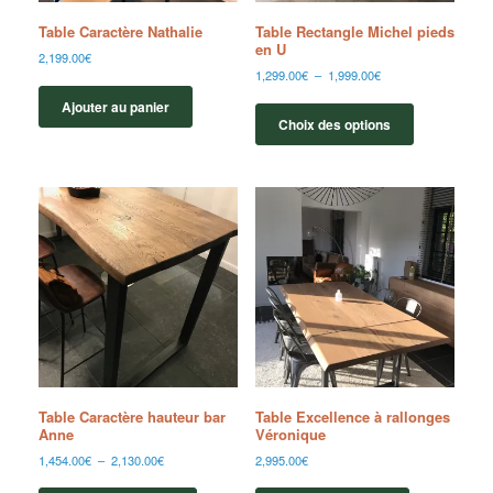
Table Caractère Nathalie
Table Rectangle Michel pieds
en U
2,199.00
€
1,299.00
€
–
1,999.00
€
Ajouter au panier
Choix des options
Table Caractère hauteur bar
Table Excellence à rallonges
Anne
Véronique
1,454.00
€
–
2,130.00
€
2,995.00
€