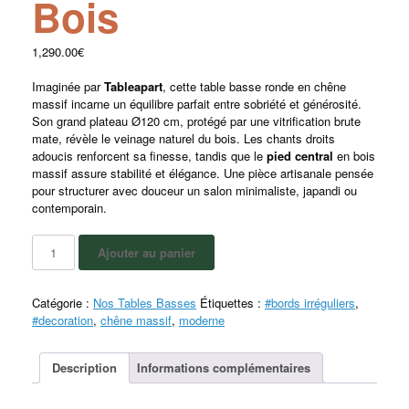
Bois
1,290.00
€
Imaginée par
Tableapart
, cette table basse ronde en chêne
massif incarne un équilibre parfait entre sobriété et générosité.
Son grand plateau Ø120 cm, protégé par une vitrification brute
mate, révèle le veinage naturel du bois. Les chants droits
adoucis renforcent sa finesse, tandis que le
pied central
en bois
massif assure stabilité et élégance. Une pièce artisanale pensée
pour structurer avec douceur un salon minimaliste, japandi ou
contemporain.
Ajouter au panier
Catégorie :
Nos Tables Basses
Étiquettes :
#bords irréguliers
,
#decoration
,
chêne massif
,
moderne
Description
Informations complémentaires