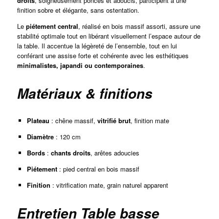
droits
, soigneusement poncés et adoucis, participent à une
finition sobre et élégante, sans ostentation.
Le
piétement central
, réalisé en bois massif assorti, assure une
stabilité optimale tout en libérant visuellement l’espace autour de
la table. Il accentue la légèreté de l’ensemble, tout en lui
conférant une assise forte et cohérente avec les esthétiques
minimalistes, japandi ou contemporaines
.
Matériaux & finitions
Plateau
: chêne massif,
vitrifié brut
, finition mate
Diamètre
: 120 cm
Bords
:
chants droits
, arêtes adoucies
Piétement
: pied central en bois massif
Finition
: vitrification mate, grain naturel apparent
Entretien Table basse