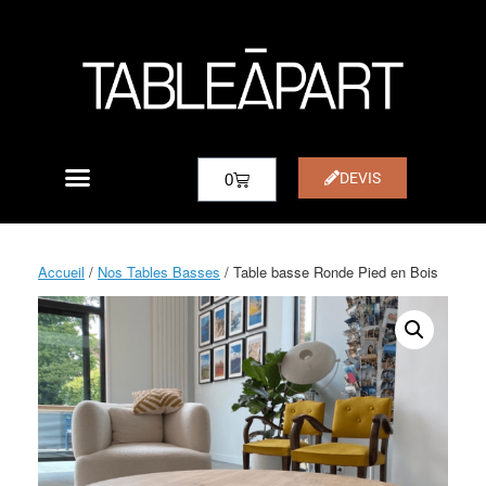
DEVIS
0
Accueil
/
Nos Tables Basses
/ Table basse Ronde Pied en Bois