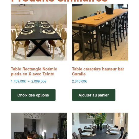
Table Rectangle Noémie
Table caractère hauteur bar
pieds en X avec Teinte
Coralie
1,459.00
€
–
2,099.00
€
2,845.00
€
Choix des options
Ajouter au panier