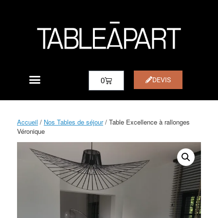
DEVIS
0
Accueil
/
Nos Tables de séjour
/ Table Excellence à rallonges
Véronique