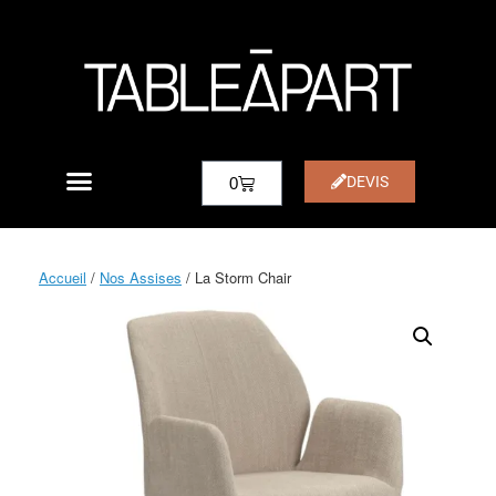
DEVIS
0
Accueil
/
Nos Assises
/ La Storm Chair