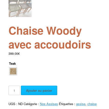
Chaise Woody
avec accoudoirs
399.00
€
Teak
Ajouter au panier
UGS :
ND
Catégorie :
Nos Assises
Étiquettes :
assise
,
chaise