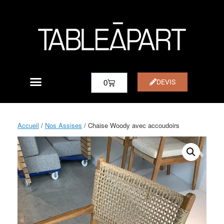
DEVIS
0
Accueil
/
Nos Assises
/ Chaise Woody avec accoudoirs