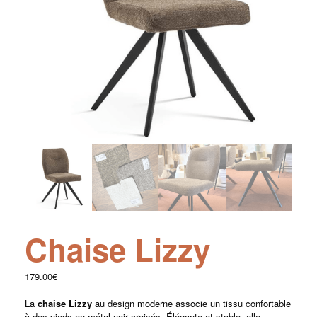
Chaise Lizzy
179.00
€
La
chaise Lizzy
au design moderne associe un tissu confortable
à des pieds en métal noir croisés. Élégante et stable, elle