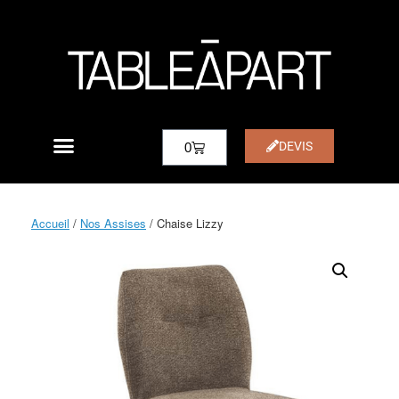
DEVIS
0
Accueil
/
Nos Assises
/ Chaise Lizzy