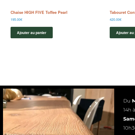
Chaise HIGH FIVE Toffee Pearl
Tabouret Con
195.00
€
420.00
€
Ajouter au panier
Ajouter au
Du
M
14h 
Same
10h3