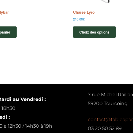
fybar
Chaise Lyro
210.00
€
 panier
Choix des options
7 rue Michel Raillar
ardi au Vendredi :
59200 Tourcoing
à 18h30
di :
contact@tableapar
0 à 12h30 / 14h30 à 19h
03 20 50 52 89