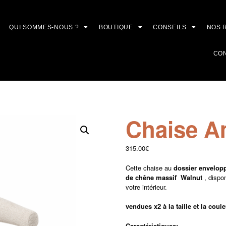
QUI SOMMES-NOUS ?
BOUTIQUE
CONSEILS
NOS 
CO
Chaise A
315.00
€
Cette chaise au
dossier envelop
de chêne massif Walnut
, dispo
votre intérieur.
vendues x2 à la taille et la coul
Caractéristiques: