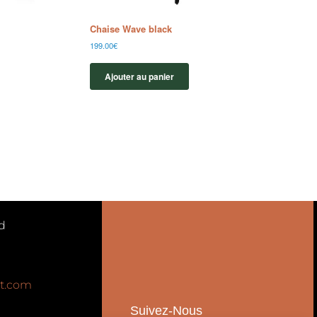
Chaise Wave black
199.00
€
Ajouter au panier
d
t.com
Suivez-Nous