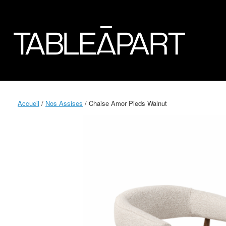
Accueil
/
Nos Assises
/ Chaise Amor Pieds Walnut