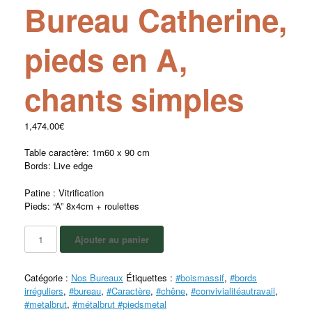
Bureau Catherine,
pieds en A,
chants simples
1,474.00
€
Table caractère: 1m60 x 90 cm
Bords: Live edge
Patine : Vitrification
Pieds: “A” 8x4cm + roulettes
Ajouter au panier
Catégorie :
Nos Bureaux
Étiquettes :
#boismassif
,
#bords
irréguliers
,
#bureau
,
#Caractère
,
#chêne
,
#convivialitéautravail
,
#metalbrut
,
#métalbrut #piedsmetal