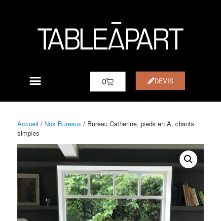
DEVIS
0
Accueil
/
Nos Bureaux
/ Bureau Catherine, pieds en A, chants
simples