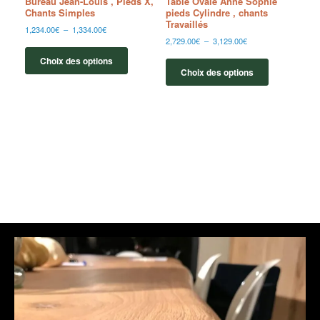
Bureau Jean-Louis , Pieds X,
Table Ovale Anne Sophie
Chants Simples
pieds Cylindre , chants
Travaillés
1,234.00
€
–
1,334.00
€
2,729.00
€
–
3,129.00
€
Choix des options
Choix des options