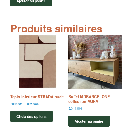
Ajouter au panier
Produits similaires
Tapis Intérieur STRADA nude
Buffet MDBARCELONE
collection AURA
795.00
€
–
998.00
€
3,344.00
€
Choix des options
Ajouter au panier