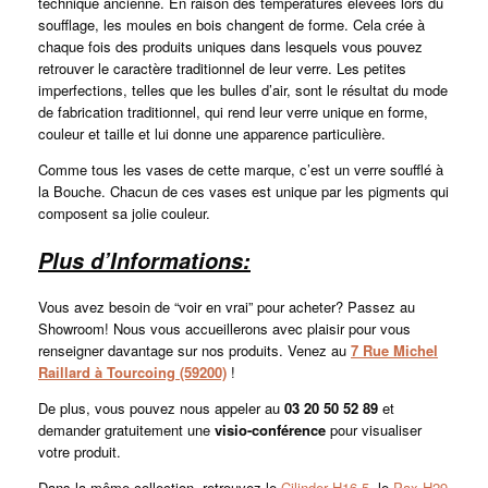
technique ancienne. En raison des températures élevées lors du
soufflage, les moules en bois changent de forme. Cela crée à
chaque fois des produits uniques dans lesquels vous pouvez
retrouver le caractère traditionnel de leur verre. Les petites
imperfections, telles que les bulles d’air, sont le résultat du mode
de fabrication traditionnel, qui rend leur verre unique en forme,
couleur et taille et lui donne une apparence particulière.
Comme tous les vases de cette marque, c’est un verre soufflé à
la Bouche. Chacun de ces vases est unique par les pigments qui
composent sa jolie couleur.
Plus d’Informations:
Vous avez besoin de “voir en vrai” pour acheter? Passez au
Showroom! Nous vous accueillerons avec plaisir pour vous
renseigner davantage sur nos produits. Venez au
7 Rue Michel
Raillard à Tourcoing (59200)
!
De plus, vous pouvez nous appeler au
03 20 50 52 89
et
demander gratuitement une
visio-conférence
pour visualiser
votre produit.
Dans la même collection, retrouvez le
Cilinder H16,5
, le
Pax H29